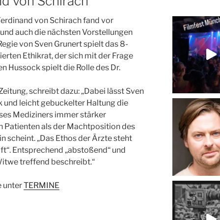
d von Schirach
erdinand von Schirach fand vor
und auch die nächsten Vorstellungen
Regie von Sven Grunert spielt das 8-
rten Ethikrat, der sich mit der Frage
en Hussock spielt die Rolle des Dr.
eitung, schreibt dazu: „Dabei lässt Sven
 und leicht gebuckelter Haltung die
ses Mediziners immer stärker
n Patienten als der Machtposition des
in scheint. „Das Ethos der Ärzte steht
ft“. Entsprechend „abstoßend“ und
 Witwe treffend beschreibt.“
e unter
TERMINE