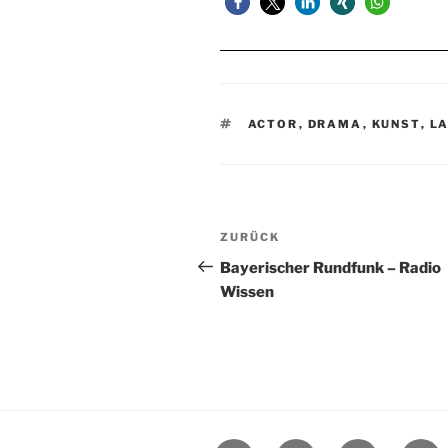
SCHLAGWÖRTER
ACTOR
,
DRAMA
,
KUNST
,
L
Beitragsnavigation
Vorheriger
ZURÜCK
Beitrag
Bayerischer Rundfunk – Radio
Wissen