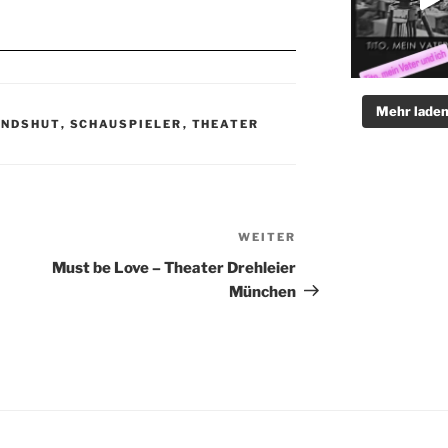
Mehr lade
ANDSHUT
,
SCHAUSPIELER
,
THEATER
WEITER
Nächster
Beitrag
Must be Love – Theater Drehleier
München