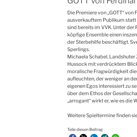
GOTT von Ferdinan
Die Premiere von „GOTT“ von F
ausverkauftem Publikum statt 
sind bereits im VVK. Unter der 
köpfige Ensemble einen inszenie
der Sterbehilfe beschäftigt. Sv
Sperlings.
Michaela Schabel, Landshuter Z
Hussock mit verdrücktem Blick
moralische Fragwürdigkeit die
aufleuchten, der weniger an de
eigenen Egos interessiert zu se
über dem Ethos der Gesellscha
„arrogant“ wirkt er, wie es die
Weitere Spieltermine finden si
Teile diesen Beitrag