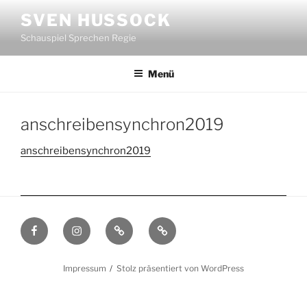
Zum
SVEN HUSSOCK
Inhalt
Schauspiel Sprechen Regie
springen
Menü
anschreibensynchron2019
anschreibensynchron2019
Facebook
Instagram
Filmmakers.de
Schauspielervideos.de
Impressum
Stolz präsentiert von WordPress