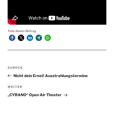
Teile diesen Beitrag
Beitragsnavigation
Vorheriger
ZURÜCK
Beitrag
Nicht dein Ernst! Ausstrahlungstermine
Nächster
WEITER
Beitrag
„CYRANO“ Open Air Theater