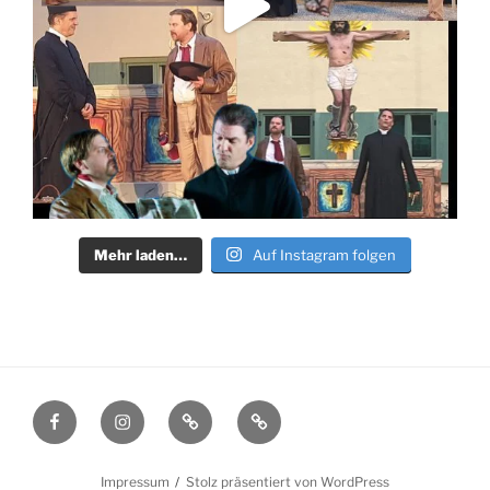
Mehr laden…
Auf Instagram folgen
Facebook
Instagram
Filmmakers.de
Schauspielervideos.de
Impressum
Stolz präsentiert von WordPress