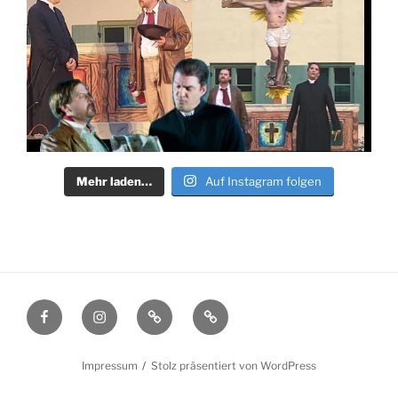
Mehr laden…
Auf Instagram folgen
Facebook
Instagram
Filmmakers.de
Schauspielervideos.de
Impressum
Stolz präsentiert von WordPress