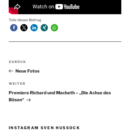
Teile diesen Beitrag
Beitragsnavigation
Vorheriger
ZURÜCK
Beitrag
Neue Fotos
Nächster
WEITER
Beitrag
Premiere Richard und Macbeth – „Die Achse des
Bösen“
INSTAGRAM SVEN HUSSOCK