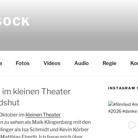
SOCK
a
Fotos
Videos
Audio
Regie
Ko
INSTAGRAM 
 im kleinen Theater
dshut
 Oktober im
kleinen Theater
bin zu sehen als Maik Klingenberg mit den
inger als Isa Schmidt und Kevin Körber
 Matthias Eberth. Ich freue mich über