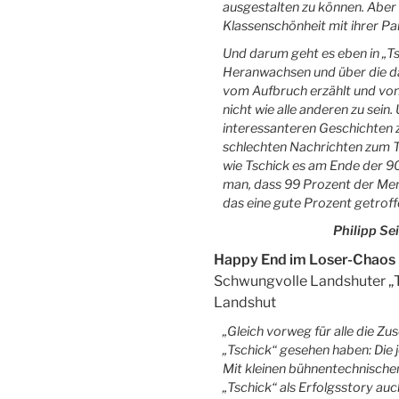
ausgestalten zu können. Aber e
Klassenschönheit mit ihrer Pa
Und darum geht es eben in „T
Heranwachsen und über die da
vom Aufbruch erzählt und von d
nicht wie alle anderen zu sein
interessanteren Geschichten z
schlechten Nachrichten zum Tr
wie Tschick es am Ende der 90
man, dass 99 Prozent der Men
das eine gute Prozent getroff
Philipp Se
Happy End im Loser-Chaos
Schwungvolle Landshuter „T
Landshut
„Gleich vorweg für alle die Zu
„Tschick“ gesehen haben: Die 
Mit kleinen bühnentechnische
„Tschick“ als Erfolgsstory auc