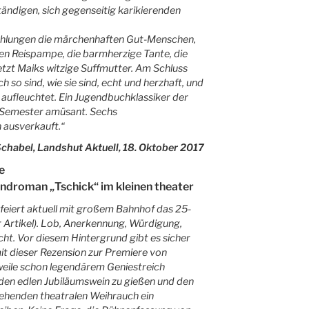
ändigen, sich gegenseitig karikierenden
zählungen die märchenhaften Gut-Menschen,
en Reispampe, die barmherzige Tante, die
letzt Maiks witzige Suffmutter. Am Schluss
ch so sind, wie sie sind, echt und herzhaft, und
aufleuchtet. Ein Jugendbuchklassiker der
re Semester amüsant. Sechs
 ausverkauft.“
chabel, Landshut Aktuell, 18. Oktober 2017
e
ndroman „Tschick“ im kleinen theater
feiert aktuell mit großem Bahnhof das 25-
r Artikel). Lob, Anerkennung, Würdigung,
cht. Vor diesem Hintergrund gibt es sicher
t dieser Rezension zur Premiere von
eile schon legendärem Geniestreich
 den edlen Jubiläumswein zu gießen und den
ehenden theatralen Weihrauch ein