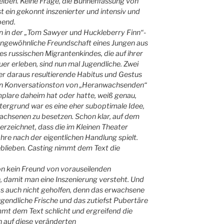
reiben. Keine Frage, die Bühnenfassung von
st ein gekonnt inszenierter und intensiv und
bend.
 in der „Tom Sawyer und Huckleberry Finn“-
ungewöhnliche Freundschaft eines Jungen aus
 russischen Migrantenkindes, die auf ihrer
er erleben, sind nun mal Jugendliche. Zwei
er daraus resultierende Habitus und Gestus
ellen Konversationston von „Heranwachsenden“
lare daheim hat oder hatte, weiß genau,
tergrund war es eine eher suboptimale Idee,
rwachsenen zu besetzen. Schon klar, auf dem
erzeichnet, dass die im Kleinen Theater
re nach der eigentlichen Handlung spielt.
eblieben. Casting nimmt dem Text die
on kein Freund von vorauseilenden
 damit man eine Inszenierung versteht. Und
das auch nicht geholfen, denn das erwachsene
gendliche Frische und das zutiefst Pubertäre
mt dem Text schlicht und ergreifend die
h auf diese veränderten