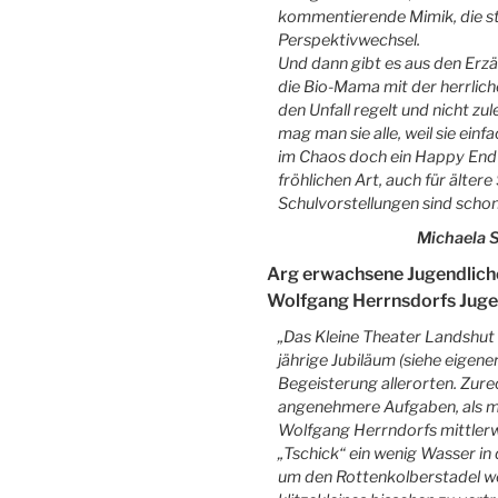
kommentierende Mimik, die st
Perspektivwechsel.
Und dann gibt es aus den Er
die Bio-Mama mit der herrlich
den Unfall regelt und nicht zu
mag man sie alle, weil sie einfa
im Chaos doch ein Happy End 
fröhlichen Art, auch für älte
Schulvorstellungen sind schon
Michaela S
Arg erwachsene Jugendlich
Wolfgang Herrnsdorfs Juge
„Das Kleine Theater Landshut 
jährige Jubiläum (siehe eigene
Begeisterung allerorten. Zure
angenehmere Aufgaben, als mi
Wolfgang Herrndorfs mittlerw
„Tschick“ ein wenig Wasser in
um den Rottenkolberstadel w