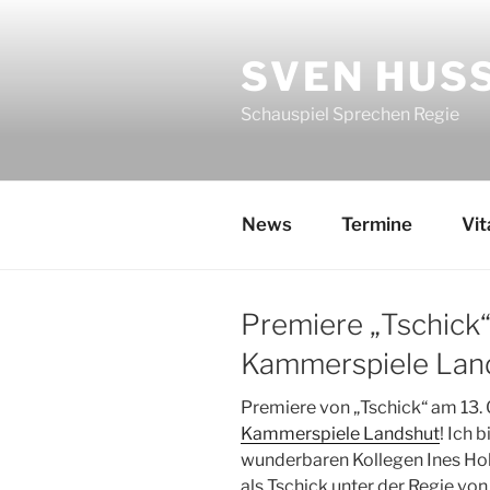
Zum
Inhalt
SVEN HUS
springen
Schauspiel Sprechen Regie
News
Termine
Vit
Premiere „Tschick“
Kammerspiele Lan
Premiere von „Tschick“ am 13.
Kammerspiele Landshut
! Ich 
wunderbaren Kollegen Ines Holl
als Tschick unter der Regie von