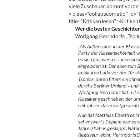
viele Zuschauer, kommt vorbei
< class="collapseomatic " id
title="Kritiken lesen" >Kritiken
Wer die be­sten Ge­schich­ten
Wolf­gang Herrn­dorfs „Tschi
„Als Außenseiter in der Klasse
Party der Klassenschönheit wir
es sich gut, wenn es noch eine
eingeladen ist. Der aber zum 
geklauten Lada vor der Tür st
Tschick, deren Eltern sie ohn
durchs Berliner Umland – und 
Wolfgang Herrndorf hat mit 
Klassiker geschrieben, der u
seit Jahren das meistgespielt
Nun hat Matthias Eberth es im
sehenswert ! Geplant war es sc
Jahre !) hat es geklappt. Natü
Regisseur leicht. Herrndorfs S