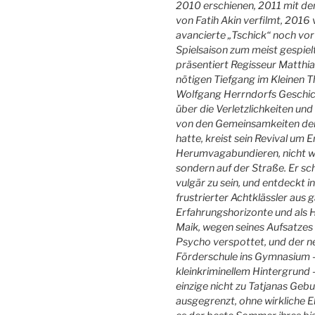
2010 erschienen, 2011 mit de
von Fatih Akin verfilmt, 2016
avancierte „Tschick“ noch vo
Spielsaison zum meist gespie
präsentiert Regisseur Matthia
nötigen Tiefgang im Kleinen 
Wolfgang Herrndorfs Geschich
über die Verletzlichkeiten und
von den Gemeinsamkeiten der 
hatte, kreist sein Revival u
Herumvagabundieren, nicht w
sondern auf der Straße. Er sc
vulgär zu sein, und entdeckt 
frustrierter Achtklässler aus 
Erfahrungshorizonte und als
Maik, wegen seines Aufsatzes 
Psycho verspottet, und der ne
Förderschule ins Gymnasium – 
kleinkriminellem Hintergrund 
einzige nicht zu Tatjanas Geb
ausgegrenzt, ohne wirkliche Elt