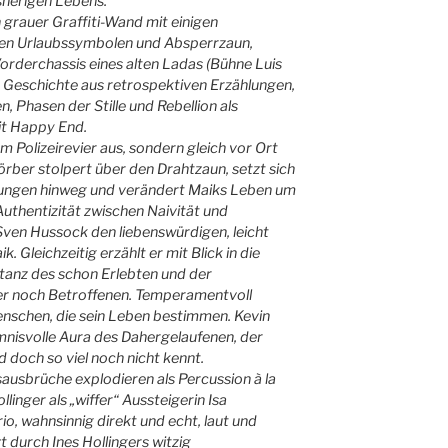
sherigen Lebens.
n grauer Graffiti-Wand mit einigen
den Urlaubssymbolen und Absperrzaun,
rderchassis eines alten Ladas (Bühne Luis
ie Geschichte aus retrospektiven Erzählungen,
 Phasen der Stille und Rebellion als
it Happy End.
m Polizeirevier aus, sondern gleich vor Ort
Körber stolpert über den Drahtzaun, setzt sich
zungen hinweg und verändert Maiks Leben um
Authentizität zwischen Naivität und
Sven Hussock den liebenswürdigen, leicht
 Gleichzeitig erzählt er mit Blick in die
stanz des schon Erlebten und der
er noch Betroffenen. Temperamentvoll
Menschen, die sein Leben bestimmen. Kevin
mnisvolle Aura des Dahergelaufenen, der
 doch so viel noch nicht kennt.
sausbrüche explodieren als Percussion à la
inger als „wiffer“ Aussteigerin Isa
rio, wahnsinnig direkt und echt, laut und
zt durch Ines Hollingers witzig