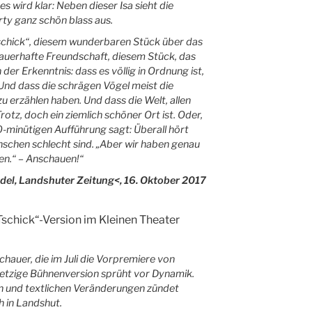
s wird klar: Neben dieser Isa sieht die
rty ganz schön blass aus.
schick“, diesem wunderbaren Stück über das
uerhafte Freundschaft, diesem Stück, das
er Erkenntnis: dass es völlig in Ordnung ist,
. Und dass die schrägen Vögel meist die
u erzählen haben. Und dass die Welt, allen
otz, doch ein ziemlich schöner Ort ist. Oder,
-minütigen Aufführung sagt: Überall hört
schen schlecht sind. „Aber wir haben genau
en.“ – Anschauen!“
idel, Landshuter Zeitung<, 16. Oktober 2017
schick“-Version im Kleinen Theater
schauer, die im Juli die Vorpremiere von
jetzige Bühnenversion sprüht vor Dynamik.
n und textlichen Veränderungen zündet
h in Landshut.