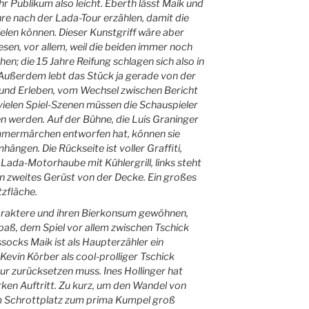
ihr Publikum also leicht. Eberth lässt Maik und
hre nach der Lada-Tour erzählen, damit die
ielen können. Dieser Kunstgriff wäre aber
esen, vor allem, weil die beiden immer noch
en; die 15 Jahre Reifung schlagen sich also in
 Außerdem lebt das Stück ja gerade von der
 und Erleben, vom Wechsel zwischen Bericht
 vielen Spiel-Szenen müssen die Schauspieler
n werden. Auf der Bühne, die Luis Graninger
mmermärchen entworfen hat, können sie
ngen. Die Rückseite ist voller Graffiti,
Lada-Motorhaube mit Kühlergrill, links steht
in zweites Gerüst von der Decke. Ein großes
tzfläche.
araktere und ihren Bierkonsum gewöhnen,
aß, dem Spiel vor allem zwischen Tschick
ocks Maik ist als Haupterzähler ein
evin Körber als cool-prolliger Tschick
ur zurücksetzen muss. Ines Hollinger hat
rken Auftritt. Zu kurz, um den Wandel von
 Schrottplatz zum prima Kumpel groß