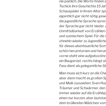
nie peinlich. Die Worte finden 
Tschick ihre Geschichte 15 Ja
Schauspieler in ihrem Alter sp
eigentlich gar nicht nötig gew
die jugendliche Sprache sprech
der Sprache gar nicht nieder.
Unmittelbarkeit von Erzählen
und szenischem Spiel. Für die
ohnehin wieder zu Jugendliche
für dieses abenteuerliche So
schön herumturnen und herumhä
vorne steht eine aufgebockte 
ein Baugerüst, rechts hängt e
Fass dient als gelegentliche Si
Man muss sich kurz an die Ch
aber dann macht es großen Sp
und Maik zuzusehen: Sven Huss
Träumer und Schwärmer, den K
immer wieder auf die Erzählsp
einen nur kurzen, aber lautsta
dem brüllenden Mädchen vom