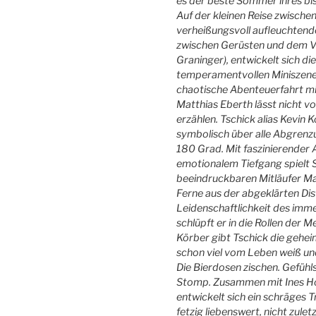
es der beste Sommer ihres bi
Auf der kleinen Reise zwische
verheißungsvoll aufleuchten
zwischen Gerüsten und dem Vo
Graninger), entwickelt sich d
temperamentvollen Miniszenen,
chaotische Abenteuerfahrt m
Matthias Eberth lässt nicht vo
erzählen. Tschick alias Kevin 
symbolisch über alle Abgren
180 Grad. Mit faszinierender 
emotionalem Tiefgang spielt 
beeindruckbaren Mitläufer Maik.
Ferne aus der abgeklärten Di
Leidenschaftlichkeit des imm
schlüpft er in die Rollen der 
Körber gibt Tschick die gehei
schon viel vom Leben weiß und
Die Bierdosen zischen. Gefühl
Stomp. Zusammen mit Ines Holl
entwickelt sich ein schräges T
fetzig liebenswert, nicht zulet