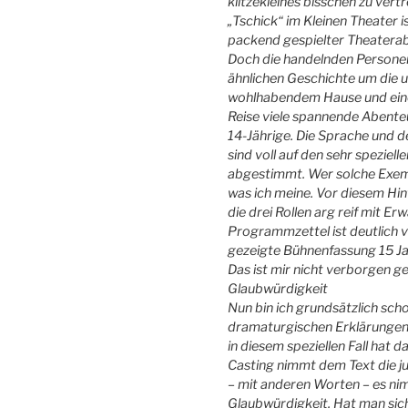
klitzekleines bisschen zu vert
„Tschick“ im Kleinen Theater i
packend gespielter Theatera
Doch die handelnden Personen
ähnlichen Geschichte um die 
wohlhabendem Hause und eines
Reise viele spannende Abenteu
14-Jährige. Die Sprache und d
sind voll auf den sehr spezi
abgestimmt. Wer solche Exemp
was ich meine. Vor diesem Hin
die drei Rollen arg reif mit E
Programmzettel ist deutlich v
gezeigte Bühnenfassung 15 Jah
Das ist mir nicht verborgen g
Glaubwürdigkeit
Nun bin ich grundsätzlich sch
dramaturgischen Erklärungen,
in diesem speziellen Fall hat 
Casting nimmt dem Text die ju
– mit anderen Worten – es nim
Glaubwürdigkeit. Hat man sic