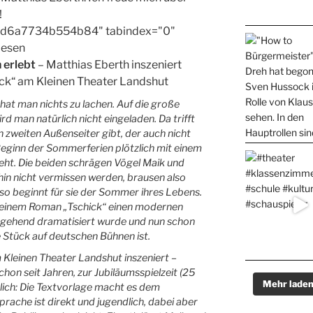
!
="id6a7734b554b84" tabindex="0"
 lesen
 er­lebt
– Mat­thi­as Eberth in­sze­niert
ck“ am Klei­nen Thea­ter Lands­hut
 hat man nichts zu lachen. Auf die große
d man natürlich nicht eingeladen. Da trifft
n zweiten Außenseiter gibt, der auch nicht
Beginn der Sommerferien plötzlich mit einem
eht. Die beiden schrägen Vögel Maik und
ehin nicht vermissen werden, brausen also
so beginnt für sie der Sommer ihres Lebens.
seinem Roman „Tschick“ einen modernen
mgehend dramatisiert wurde und nun schon
e Stück auf deutschen Bühnen ist.
 Kleinen Theater Landshut inszeniert –
hon seit Jahren, zur Jubiläumsspielzeit (25
Mehr lade
rlich: Die Textvorlage macht es dem
prache ist direkt und jugendlich, dabei aber