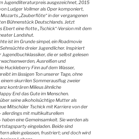
m Jugendliteraturpreis ausgezeichnet, 2015
 von Ludger Vollmer als Oper komponiert,
r Mozarts „Zauberflöte“ in der vergangenen
lten Bühnenstück Deutschlands. Jetzt
s Ebert eine flotte „Tschick“-Version mit dem
Theater Landshut.
te ist im Grunde simpel, ein Roadmovie
 Sehnsüchte dreier Jugendlicher. Inspiriert
Jugendbuchklassiker, die er selbst gelesen
m Erwachsenwerden, Ausreißen und
ie Huckleberry Finn auf dem Wasser,
hreibt im lässigen Ton unserer Tage, ohne
in einem skurrilen Sommerausflug zweier
ganz konträren Milieus ähnliche
 Happy End das Gute im Menschen.
über seine alkoholsüchtige Mutter als
ue Mitschüler Tschick mit Karriere von der
allerdings mit multikulturellem
– haben eine Gemeinsamkeit. Sie werden als
urtstagsparty eingeladen. Beide sind
ern allein gelassen, frustriert; und doch wird