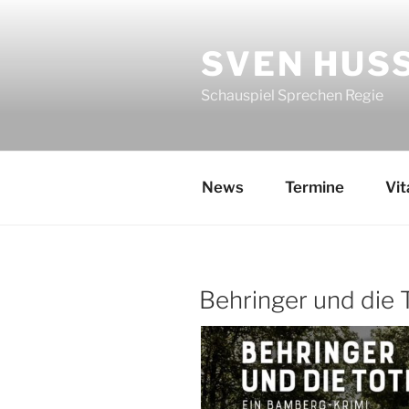
Zum
Inhalt
SVEN HUS
springen
Schauspiel Sprechen Regie
News
Termine
Vit
Behringer und die 