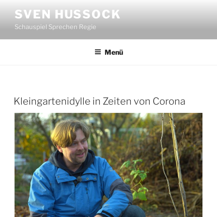
Zum
SVEN HUSSOCK
Inhalt
Schauspiel Sprechen Regie
springen
Menü
Kleingartenidylle in Zeiten von Corona