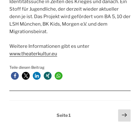
Identitätssuche in Zeiten des Krieges und danach. Ein
Stoff für Jugendliche, der derzeit wieder aktueller
denn je ist. Das Projekt wird gefördert vom BA 5, 10 der
LSH München, BK Kids, Morgen e.V. und dem
Migrationsbeirat.
Weitere Informationen gibt es unter
www.theaterkultur.eu
Teile diesen Beitrag
Seitennummerierung
Näch
Seite
1
Seit
der
Beiträge