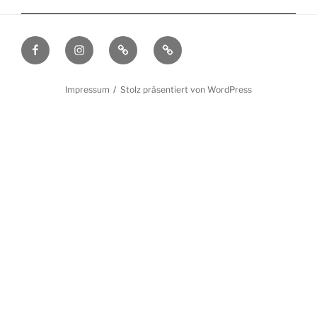
Facebook
Instagram
Filmmakers.de
Schauspielervideos.de
Impressum
Stolz präsentiert von WordPress