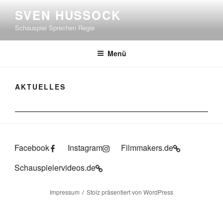
Zum
SVEN HUSSOCK
Inhalt
Schauspiel Sprechen Regie
springen
Menü
AKTUELLES
Facebook
Instagram
Filmmakers.de
Schauspielervideos.de
Impressum
Stolz präsentiert von WordPress