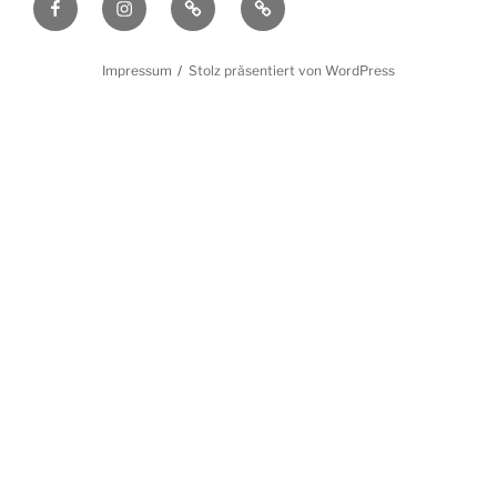
Facebook
Instagram
Filmmakers.de
Schauspielervideos.de
Impressum
Stolz präsentiert von WordPress