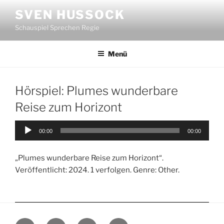
Zum
SVEN HUSSOCK
Inhalt
Schauspiel Sprechen Regie
springen
Menü
Hörspiel: Plumes wunderbare
Reise zum Horizont
Audio-
00:00
00:00
Player
„Plumes wunderbare Reise zum Horizont“.
Veröffentlicht: 2024. 1 verfolgen. Genre: Other.