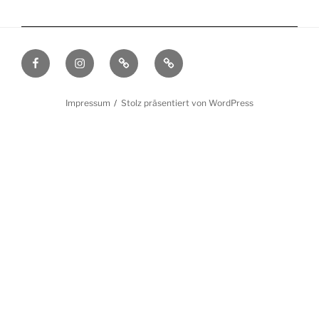
Facebook
Instagram
Filmmakers.de
Schauspielervideos.de
Impressum
Stolz präsentiert von WordPress