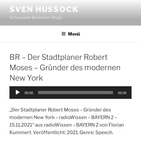
Zum
SVEN HUSSOCK
Inhalt
Schauspiel Sprechen Regie
springen
Menü
BR – Der Stadtplaner Robert
Moses – Gründer des modernen
New York
Audio-
00:00
00:00
Player
„Der Stadtplaner Robert Moses – Gründer des
modernen New York – radioWissen – BAYERN 2 –
15.11.2021“ aus radioWissen – BAYERN 2 von Florian
Kummert. Veröffentlicht: 2021. Genre: Speech.