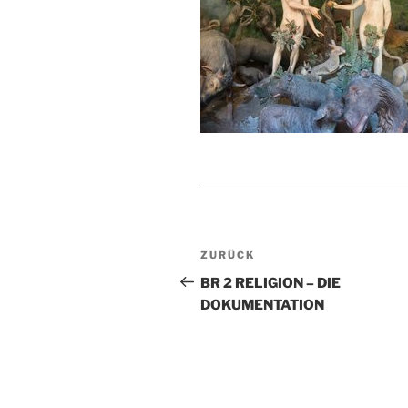
Beitragsnavigation
Vorheriger
ZURÜCK
Beitrag
BR 2 RELIGION – DIE
DOKUMENTATION