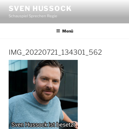
Zum
SVEN HUSSOCK
Inhalt
Schauspiel Sprechen Regie
springen
Menü
IMG_20220721_134301_562