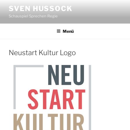
Zum
SVEN HUSSOCK
Inhalt
Schauspiel Sprechen Regie
springen
Menü
Neustart Kultur Logo