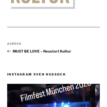
Beitragsnavigation
Vorheriger
ZURÜCK
Beitrag
MUST BE LOVE – Neustart Kultur
INSTAGRAM SVEN HUSSOCK