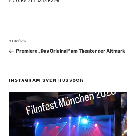
Foto: Kerstin Jana Kater
Beitragsnavigation
Vorheriger
ZURÜCK
Beitrag
Premiere „Das Original“ am Theater der Altmark
INSTAGRAM SVEN HUSSOCK