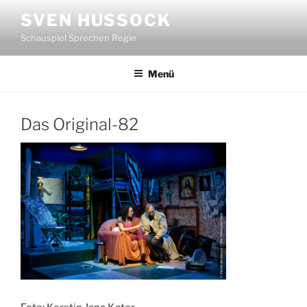
Zum
SVEN HUSSOCK
Inhalt
Schauspiel Sprechen Regie
springen
Menü
Das Original-82